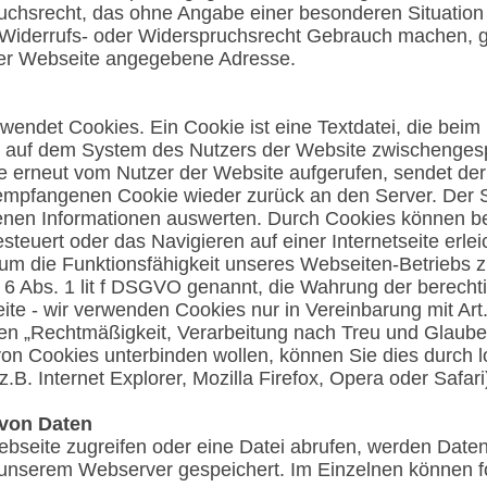
uchsrecht, das ohne Angabe einer besonderen Situation
Widerrufs- oder Widerspruchsrecht Gebrauch machen, g
r Webseite angegebene Adresse.
rwendet Cookies. Ein Cookie ist eine Textdatei, die beim
und auf dem System des Nutzers der Website zwischengesp
e erneut vom Nutzer der Website aufgerufen, sendet de
empfangenen Cookie wieder zurück an den Server. Der S
tenen Informationen auswerten. Durch Cookies können be
euert oder das Navigieren auf einer Internetseite erlei
h, um die Funktionsfähigkeit unseres Webseiten-Betriebs 
. 6 Abs. 1 lit f DSGVO genannt, die Wahrung der berecht
ite - wir verwenden Cookies nur in Vereinbarung mit Art
ien „Rechtmäßigkeit, Verarbeitung nach Treu und Glaube
n Cookies unterbinden wollen, können Sie dies durch lo
z.B. Internet Explorer, Mozilla Firefox, Opera oder Safari
von Daten
bseite zugreifen oder eine Datei abrufen, werden Daten
uf unserem Webserver gespeichert. Im Einzelnen können 