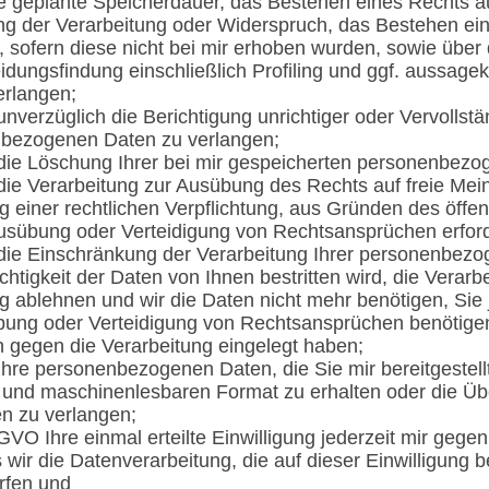
e geplante Speicherdauer, das Bestehen eines Rechts au
g der Verarbeitung oder Widerspruch, das Bestehen ei
n, sofern diese nicht bei mir erhoben wurden, sowie über
idungsfindung einschließlich Profiling und ggf. aussagek
erlangen;
erzüglich die Berichtigung unrichtiger oder Vervollstän
nbezogenen Daten zu verlangen;
ie Löschung Ihrer bei mir gespeicherten personenbezo
t die Verarbeitung zur Ausübung des Rechts auf freie M
ng einer rechtlichen Verpflichtung, aus Gründen des öffen
sübung oder Verteidigung von Rechtsansprüchen erforder
ie Einschränkung der Verarbeitung Ihrer personenbezo
chtigkeit der Daten von Ihnen bestritten wird, die Verarb
 ablehnen und wir die Daten nicht mehr benötigen, Sie 
ng oder Verteidigung von Rechtsansprüchen benötigen
gegen die Verarbeitung eingelegt haben;
re personenbezogenen Daten, die Sie mir bereitgestell
n und maschinenlesbaren Format zu erhalten oder die Üb
n zu verlangen;
VO Ihre einmal erteilte Einwilligung jederzeit mir gegen
 wir die Datenverarbeitung, die auf dieser Einwilligung b
ürfen und