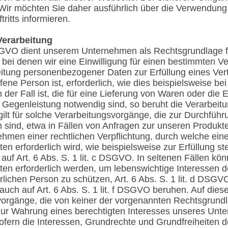
 Wir möchten Sie daher ausführlich über die Verwendung
itts informieren.
Verarbeitung
 DSGVO dient unserem Unternehmen als Rechtsgrundlage f
bei denen wir eine Einwilligung für einen bestimmten V
beitung personenbezogener Daten zur Erfüllung eines Ver
fene Person ist, erforderlich, wie dies beispielsweise bei
der Fall ist, die für eine Lieferung von Waren oder die 
 Gegenleistung notwendig sind, so beruht die Verarbeitun
ilt für solche Verarbeitungsvorgänge, die zur Durchführu
sind, etwa in Fällen von Anfragen zur unseren Produkt
ehmen einer rechtlichen Verpflichtung, durch welche ein
erforderlich wird, wie beispielsweise zur Erfüllung steu
 auf Art. 6 Abs. S. 1 lit. c DSGVO. In seltenen Fällen kö
n erforderlich werden, um lebenswichtige Interessen d
lichen Person zu schützen, Art. 6 Abs. S. 1 lit. d DSGVO
uch auf Art. 6 Abs. S. 1 lit. f DSGVO beruhen. Auf die
vorgänge, die von keiner der vorgenannten Rechtsgrundl
zur Wahrung eines berechtigten Interesses unseres Unt
, sofern die Interessen, Grundrechte und Grundfreiheiten 