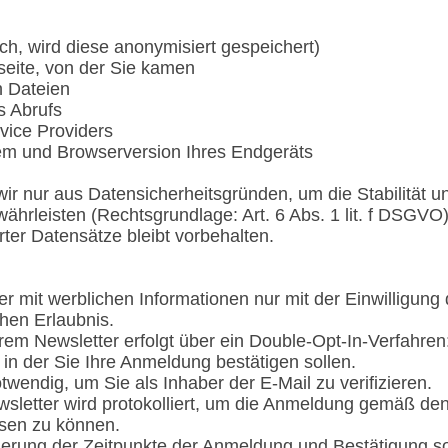
h, wird diese anonymisiert gespeichert)
ite, von der Sie kamen
 Dateien
s Abrufs
vice Providers
tem und Browserversion Ihres Endgeräts
ir nur aus Datensicherheitsgründen, um die Stabilität un
hrleisten (Rechtsgrundlage: Art. 6 Abs. 1 lit. f DSGVO).
er Datensätze bleibt vorbehalten.
r mit werblichen Informationen nur mit der Einwilligun
chen Erlaubnis.
m Newsletter erfolgt über ein Double-Opt-In-Verfahren:
in der Sie Ihre Anmeldung bestätigen sollen.
twendig, um Sie als Inhaber der E-Mail zu verifizieren.
letter wird protokolliert, um die Anmeldung gemäß den
sen zu können.
herung der Zeitpunkte der Anmeldung und Bestätigung so