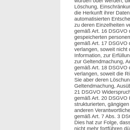
wurden oder werden, di
Löschung, Einschränkun
die Herkunft ihrer Date
automatisierten Entsche
zu deren Einzelheiten v
gemäß Art. 16 DSGVO unv
gespeicherten persone
gemäß Art. 17 DSGVO d
verlangen, soweit nich
Information, zur Erfüllu
zur Geltendmachung, Au
gemäß Art. 18 DSGVO d
verlangen, soweit die Ri
Sie aber deren Löschung
Geltendmachung, Ausübu
21 DSGVO Widerspruch 
gemäß Art. 20 DSGVO Ih
strukturierten, gängige
anderen Verantwortliche
gemäß Art. 7 Abs. 3 DSG
Dies hat zur Folge, dass
nicht mehr fortführen d